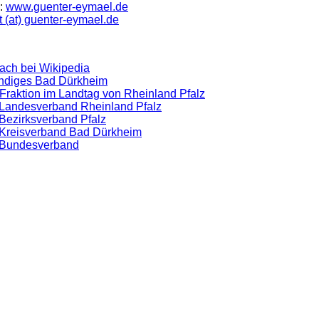
:
www.guenter-eymael.de
t (at) guenter-eymael.de
ach bei Wikipedia
ndiges Bad Dürkheim
raktion im Landtag von Rheinland Pfalz
Landesverband Rheinland Pfalz
Bezirksverband Pfalz
Kreisverband Bad Dürkheim
Bundesverband