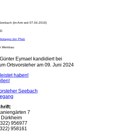
 Seebach (im Amt seit 07.04.2016)
.D.
rkstages der Pfalz
.
für Weinbau
Günter Eymael kandidiert bei
um Ortsvorsteher am 09. Juni 2024
leistet haben!
llen!
orsteher Seebach
egang
hrift:
taniengärten 7
 Dürkheim
6322) 956977
6322) 958161