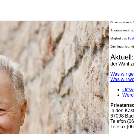
Ortsvorsteher in
Staatssekretär a
Mitglied des
Bezi
Dipl.-Ingenieur 
Aktuell:
der Wahl z
Was wir ge
Was wir wo
Ortsv
Werd
Privatansc
In den Kas
67098 Bad
Telefon (0
Telefax (0