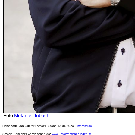
Foto:
Melanie Hubach
Homepage von Günter Eymael - Stand 13.04.2024 -
Impressum
Soviele Besucher waren schon da:
www.unfallversicherungen.at